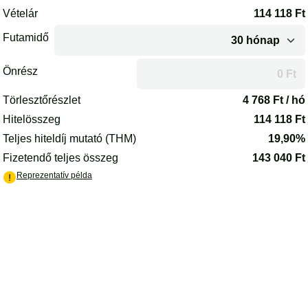
Az oldal betöltődött.
Vételár
114 118
Ft
Futamidő
Önrész
A futamidő vagy az önrész módosítása után az oldal újrakalkulál
Törlesztőrészlet
4 768
Ft / hó
Hitelösszeg
114 118
Ft
Teljes hiteldíj mutató (THM)
19,90%
Fizetendő teljes összeg
143 040
Ft
(PDF) - új lapon nyílik meg
Reprezentatív példa