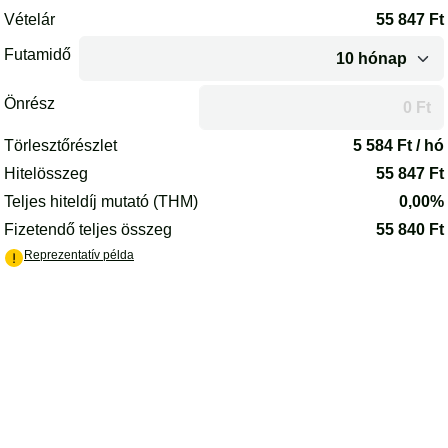
Az oldal betöltődött.
Vételár
55 847
Ft
Futamidő
Önrész
A futamidő vagy az önrész módosítása után az oldal újrakalkulál
Törlesztőrészlet
5 584
Ft / hó
Hitelösszeg
55 847
Ft
Teljes hiteldíj mutató (THM)
0,00%
Fizetendő teljes összeg
55 840
Ft
(PDF) - új lapon nyílik meg
Reprezentatív példa