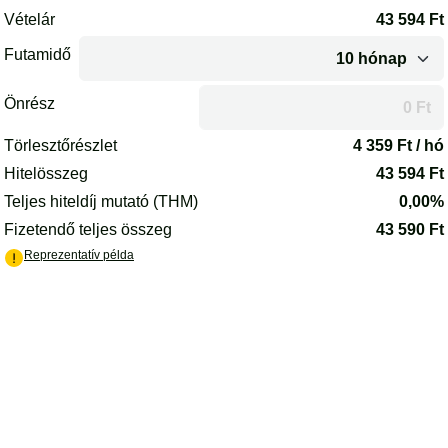
Az oldal betöltődött.
Vételár
43 594
Ft
Futamidő
Önrész
A futamidő vagy az önrész módosítása után az oldal újrakalkulál
Törlesztőrészlet
4 359
Ft / hó
Hitelösszeg
43 594
Ft
Teljes hiteldíj mutató (THM)
0,00%
Fizetendő teljes összeg
43 590
Ft
(PDF) - új lapon nyílik meg
Reprezentatív példa