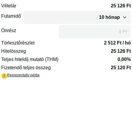
Az oldal betöltődött.
Vételár
25 126
Ft
Futamidő
Önrész
A futamidő vagy az önrész módosítása után az oldal újrakalkulál
Törlesztőrészlet
2 512
Ft / hó
Hitelösszeg
25 126
Ft
Teljes hiteldíj mutató (THM)
0,00%
Fizetendő teljes összeg
25 120
Ft
(PDF) - új lapon nyílik meg
Reprezentatív példa