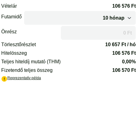
Az oldal betöltődött.
Vételár
106 576
Ft
Futamidő
Önrész
A futamidő vagy az önrész módosítása után az oldal újrakalkulál
Törlesztőrészlet
10 657
Ft / hó
Hitelösszeg
106 576
Ft
Teljes hiteldíj mutató (THM)
0,00%
Fizetendő teljes összeg
106 570
Ft
(PDF) - új lapon nyílik meg
Reprezentatív példa