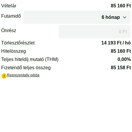
Az oldal betöltődött.
Vételár
85 160
Ft
Futamidő
Önrész
A futamidő vagy az önrész módosítása után az oldal újrakalkulál
Törlesztőrészlet
14 193
Ft / hó
Hitelösszeg
85 160
Ft
Teljes hiteldíj mutató (THM)
0,00%
Fizetendő teljes összeg
85 158
Ft
(PDF) - új lapon nyílik meg
Reprezentatív példa