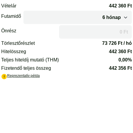
Az oldal betöltődött.
Vételár
442 360
Ft
Futamidő
Önrész
A futamidő vagy az önrész módosítása után az oldal újrakalkulál
Törlesztőrészlet
73 726
Ft / hó
Hitelösszeg
442 360
Ft
Teljes hiteldíj mutató (THM)
0,00%
Fizetendő teljes összeg
442 356
Ft
(PDF) - új lapon nyílik meg
Reprezentatív példa