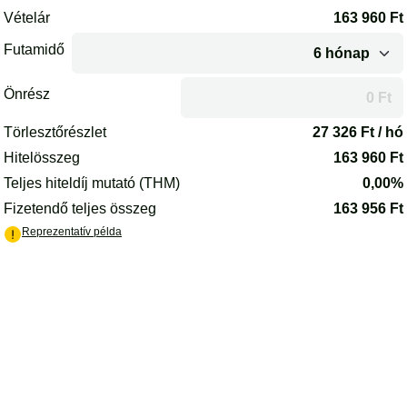
Az oldal betöltődött.
Vételár
163 960
Ft
Futamidő
Önrész
A futamidő vagy az önrész módosítása után az oldal újrakalkulál
Törlesztőrészlet
27 326
Ft / hó
Hitelösszeg
163 960
Ft
Teljes hiteldíj mutató (THM)
0,00%
Fizetendő teljes összeg
163 956
Ft
(PDF) - új lapon nyílik meg
Reprezentatív példa